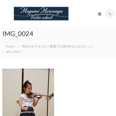
Skip
諸
to
永
content
潤
ヴ
ァ
IMG_0024
イ
オ
Home
初歩のお子さんがご家庭でお稽古好きになるヒント
リ
IMG_0024
ン
教
室
Megumi
Moronaga
Violin
Class