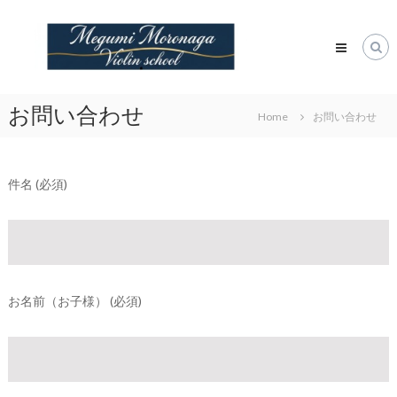
Skip
諸
to
永
content
潤
ヴ
ァ
お問い合わせ
Home
お問い合わせ
イ
オ
リ
件名 (必須)
ン
教
室
Megumi
Moronaga
Violin
Class
お名前（お子様） (必須)