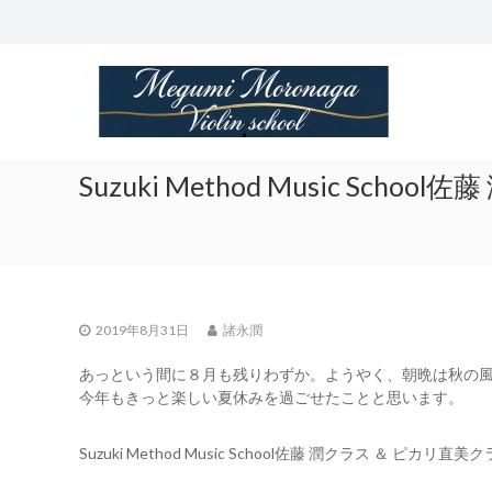
Skip
to
content
諸
永
潤
ヴ
ァ
Suzuki Method Music Sc
イ
オ
リ
ン
教
室
2019年8月31日
諸永潤
Megumi
あっという間に８月も残りわずか。ようやく、朝晩は秋の
Moronaga
今年もきっと楽しい夏休みを過ごせたことと思います。
Violin
Class
Suzuki Method Music School佐藤 潤クラス ＆ ピカ