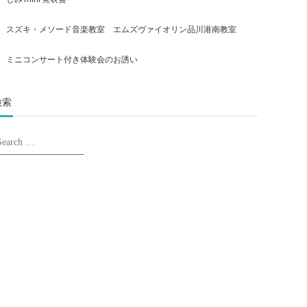
スズキ・メソード音楽教室 エムズヴァイオリン品川港南教室
ミニコンサート付き体験会のお誘い
検索
earch
Search
r: