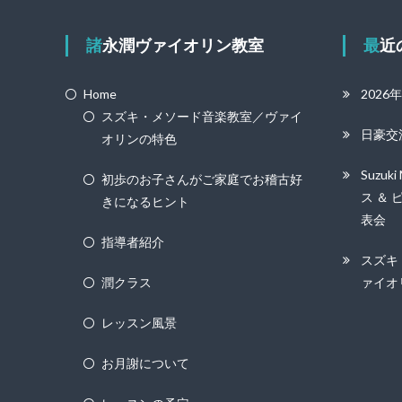
ビ
ゲ
諸永潤ヴァイオリン教室
最
ー
Home
2026
シ
スズキ・メソード音楽教室／ヴァイ
日豪交
ョ
オリンの特色
ン
Suzuk
初歩のお子さんがご家庭でお稽古好
ス ＆ 
きになるヒント
表会
指導者紹介
スズキ
潤クラス
ァイオ
レッスン風景
お月謝について