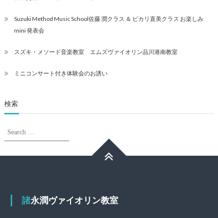
Suzuki Method Music School佐藤 潤クラス ＆ ピカリ直美クラス お楽しみ
mini 発表会
スズキ・メソード音楽教室 エムズヴァイオリン品川港南教室
ミニコンサート付き体験会のお誘い
検索
Search
Search
for:
諸永潤ヴァイオリン教室