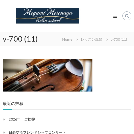
Skip
諸
to
永
content
潤
ヴ
ァ
v-700 (11)
Home
レッスン風景
v-700 (11)
イ
オ
リ
ン
教
室
Megumi
Moronaga
Violin
Class
最近の投稿
2026年 ご挨拶
日豪交流フレンドシップコンサート