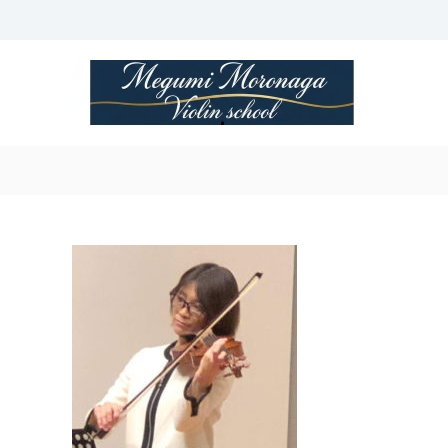
Skip
to
content
諸
永
潤
ヴ
ァ
イ
オ
リ
ン
教
室
Megumi
Moronaga
Violin
Class