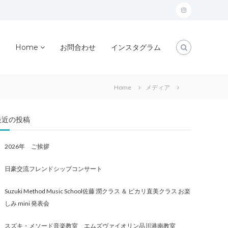
instagram
Home
お問合わせ
インスタグラム
Home
メディア
最近の投稿
2026年 ご挨拶
日豪交流フレンドシップコンサート
Suzuki Method Music School佐藤 潤クラス ＆ ピカリ直美クラス お楽
しみ mini 発表会
スズキ・メソード音楽教室 エムズヴァイオリン品川港南教室