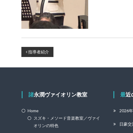
投
指導者紹介
稿
ナ
ビ
ゲ
諸永潤ヴァイオリン教室
最
ー
Home
2026
シ
スズキ・メソード音楽教室／ヴァイ
日豪交
ョ
オリンの特色