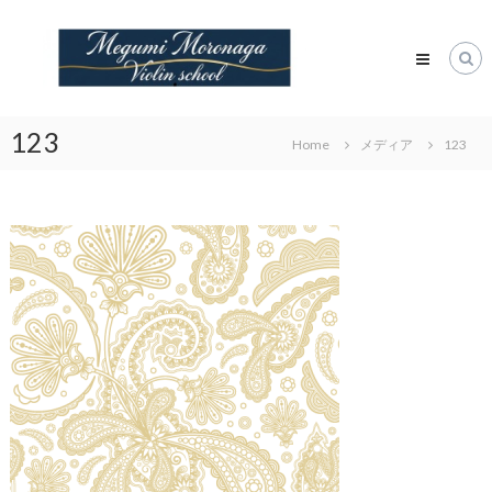
Skip
諸
to
永
content
潤
ヴ
ァ
123
Home
メディア
123
イ
オ
リ
ン
教
室
Megumi
Moronaga
Violin
Class