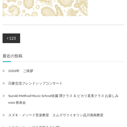
投
123
稿
最近の投稿
ナ
ビ
2026年 ご挨拶
ゲ
日豪交流フレンドシップコンサート
ー
Suzuki Method Music School佐藤 潤クラス ＆ ピカリ直美クラス お楽しみ
シ
mini 発表会
ョ
スズキ・メソード音楽教室 エムズヴァイオリン品川港南教室
ン