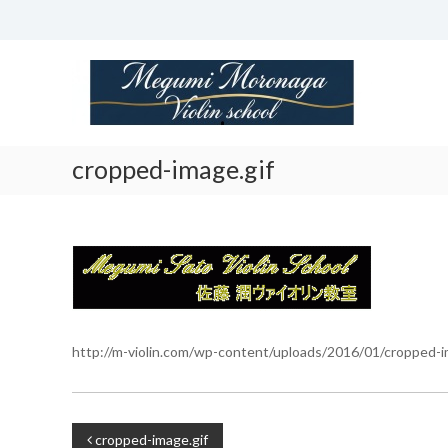
Skip
to
content
諸
永
潤
ヴ
ァ
cropped-image.gif
イ
オ
リ
ン
教
室
Megumi
Moronaga
http://m-violin.com/wp-content/uploads/2016/01/cropped-i
Violin
Class
投
cropped-image.gif