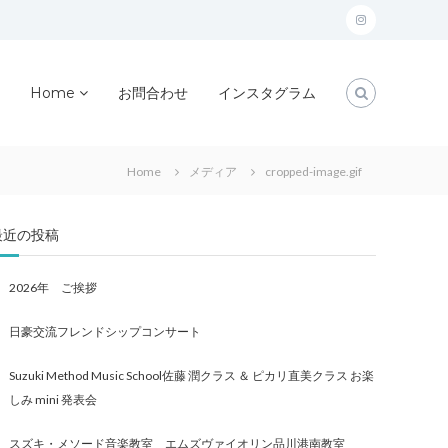
instagram
Home
お問合わせ
インスタグラム
Home
メディア
cropped-image.gif
最近の投稿
2026年 ご挨拶
日豪交流フレンドシップコンサート
Suzuki Method Music School佐藤 潤クラス ＆ ピカリ直美クラス お楽
しみ mini 発表会
スズキ・メソード音楽教室 エムズヴァイオリン品川港南教室