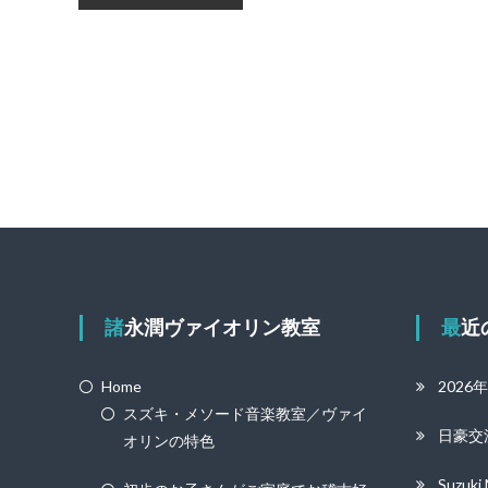
稿
ナ
ビ
ゲ
ー
シ
ョ
ン
諸永潤ヴァイオリン教室
最
Home
2026
スズキ・メソード音楽教室／ヴァイ
日豪交
オリンの特色
Suzuk