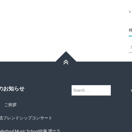
S
fo
近のお知らせ
Search
for:
年 ご挨拶
流フレンドシップコンサート
i Method Music School佐藤 潤クラ